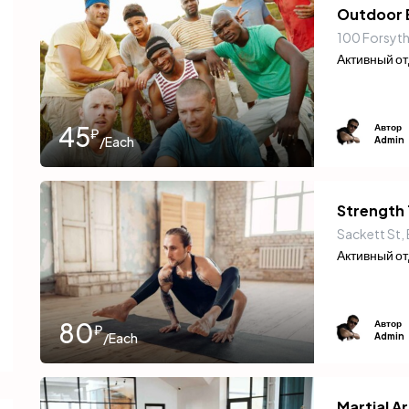
Outdoor
100 Forsyth
Активный о
45
Автор
₽
/Each
Admin
Strength 
Sackett St,
Активный о
80
Автор
₽
/Each
Admin
Martial A