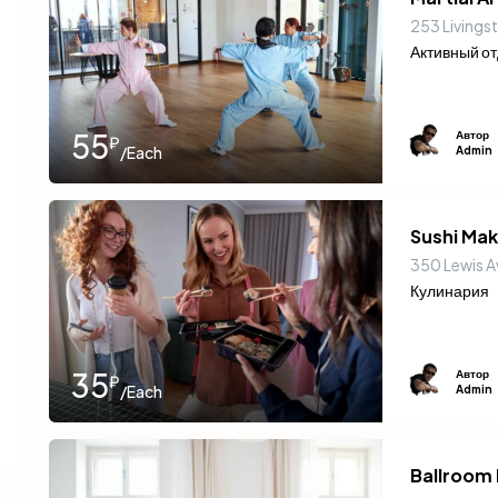
253 Livings
Активный о
55
Автор
₽
/Each
Admin
Sushi Ma
350 Lewis A
Кулинария
35
Автор
₽
/Each
Admin
Ballroom 