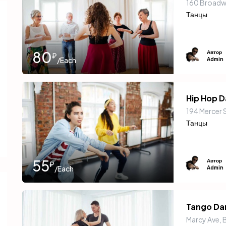
160 Broadw
Танцы
80
Автор
₽
/Each
Admin
65
35
Hip Hop D
₽
₽
/Each
/Each
194 Mercer 
Breathwork Session
Nutrition Worksh
Танцы
Здоровье
Здоровье
55
Автор
₽
/Each
Admin
Tango Da
Marcy Ave, 