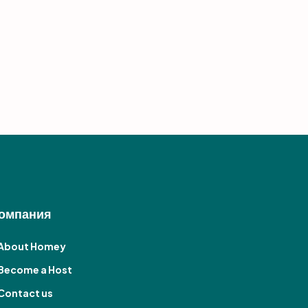
омпания
About Homey
Become a Host
Contact us