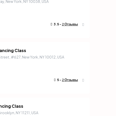
ay, New York, NY 10038, USA
3.5 -
2 Отзывы
30
ancing Class
₽
/Each
Street, #627, New York, NY 10012, USA
op
Meditation Retreat
Здоровье
5 -
2 Отзывы
ncing Class
Brooklyn, NY 11211, USA