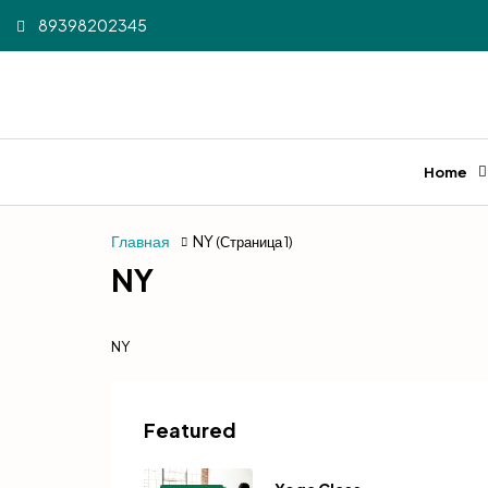
89398202345
Home
Главная
NY
(Страница 1)
NY
NY
Featured