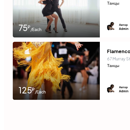
Танцы
75
Автор
₽
/Each
Admin
Flamenco
67 Murray S
Танцы
125
Автор
₽
/Each
Admin