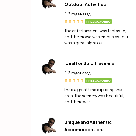
Outdoor Activities
3 года назад
ПРЕВОСХОДНО
The entertainment was fantastic,
and the crowd was enthusiastic. It
was a great night out….
Ideal for Solo Travelers
3 года назад
ПРЕВОСХОДНО
I had a great time exploring this
area. The scenery was beautiful,
and there was…
Unique and Authentic
Accommodations