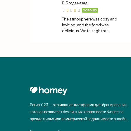
3 года назад
ХОРОШО
The atmosphere was cozy and
inviting, and the food was
delicious. We felt right at…
Регион 123 — это мощная платформа для бронирования,
которая позволяет без лишних хлопот вести бизнес по
аренде жилья или коммерческой недвижимости онлайн.