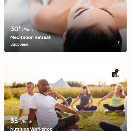
₽
30
/Each
Meditation Retreat
Здоровье
₽
35
/Each
Nutrition Workshop