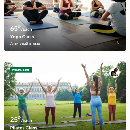
₽
65
/Each
Yoga Class
Активный отдых
ИЗБРАННОЕ
₽
25
/Each
Pilates Class