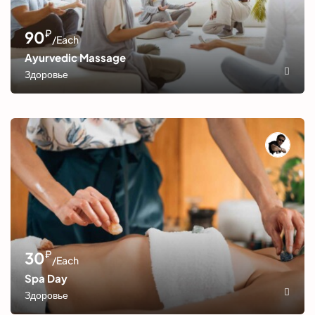
₽
90
/Each
Ayurvedic Massage
Здоровье
₽
30
/Each
Spa Day
Здоровье