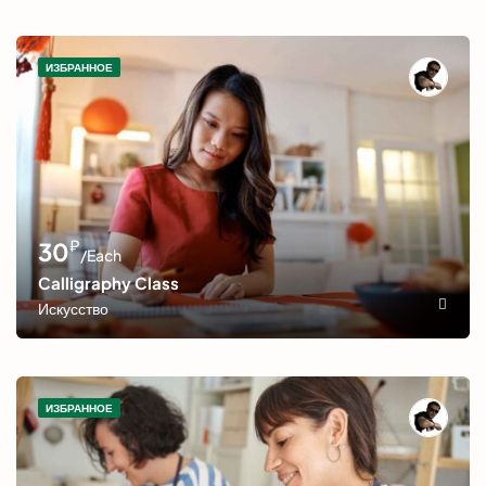
ИЗБРАННОЕ
₽
30
/Each
Calligraphy Class
Искусство
ИЗБРАННОЕ