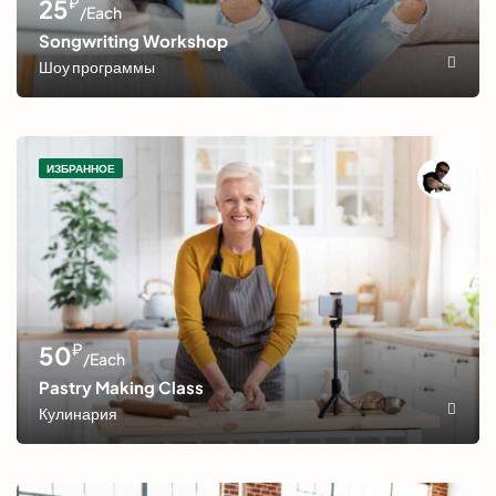
₽
25
/Each
Songwriting Workshop
Шоу программы
ИЗБРАННОЕ
₽
50
/Each
Pastry Making Class
Кулинария