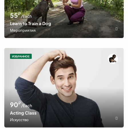
₽
55
/Each
Learn to Train a Dog
Мероприятия
ИЗБРАННОЕ
₽
90
/Each
Acting Class
Искусство