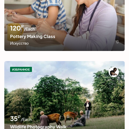
₽
120
/Each
Pottery Making Class
Искусство
ИЗБРАННОЕ
₽
35
/Each
Wildlife Photography Walk