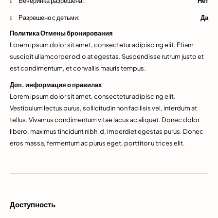
Вечеринка разрешена:
Нет
Разрешено с детьми:
Да
Политика Отмены бронирования
Lorem ipsum dolor sit amet, consectetur adipiscing elit. Etiam
suscipit ullamcorper odio at egestas. Suspendisse rutrum justo et
est condimentum, et convallis mauris tempus.
Доп. информация о правилах
Lorem ipsum dolor sit amet, consectetur adipiscing elit.
Vestibulum lectus purus, sollicitudin non facilisis vel, interdum at
tellus. Vivamus condimentum vitae lacus ac aliquet. Donec dolor
libero, maximus tincidunt nibh id, imperdiet egestas purus. Donec
eros massa, fermentum ac purus eget, porttitor ultrices elit.
Доступность