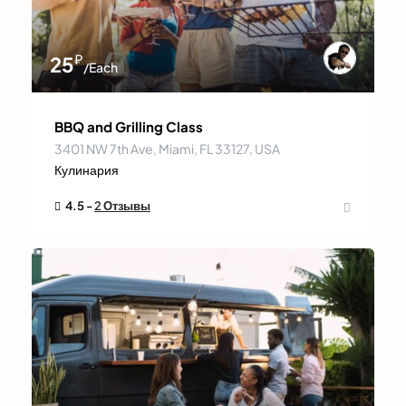
₽
25
/Each
BBQ and Grilling Class
3401 NW 7th Ave, Miami, FL 33127, USA
Кулинария
4.5 -
2 Отзывы