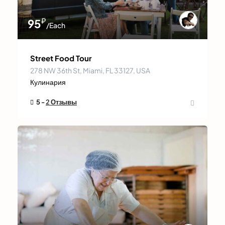
₽
95
/Each
Street Food Tour
278 NW 36th St, Miami, FL 33127, USA
Кулинария
5 -
2 Отзывы