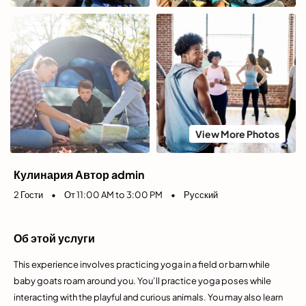
View More Photos
Кулинария Автор admin
2 Гости
•
От 11:00 AM to 3:00 PM
•
Русский
Об этой услуги
This experience involves practicing yoga in a field or barn while
baby goats roam around you. You’ll practice yoga poses while
interacting with the playful and curious animals. You may also learn