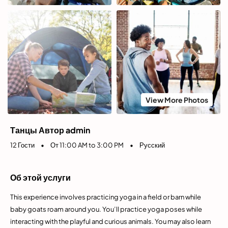
View More Photos
Танцы Автор admin
12 Гости
•
От 11:00 AM to 3:00 PM
•
Русский
Об этой услуги
This experience involves practicing yoga in a field or barn while
baby goats roam around you. You’ll practice yoga poses while
interacting with the playful and curious animals. You may also learn