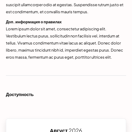
suscipit ullamcorper odio at egestas. Suspendisse rutrum justo et
est condimentum, et convallis mauris tempus.
Доп. информация о правилах
Lorem ipsum dolor sit amet, consectetur adipiscing elit.
Vestibulum lectus purus, sollicitudin non facilisis vel, interdum at
tellus. Vivamus condimentum vitae lacus ac aliquet. Donec dolor
libero, maximus tincidunt nibh id, imperdiet egestas purus. Donec
eros massa, fermentum ac purus eget, porttitor ultrices elit.
Доступность
Август
2026