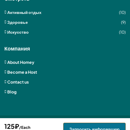
Активный отдых
(10)
Здоровье
(9)
Искусство
(10)
Компания
About Homey
Become a Host
Contact us
Blog
125₽
Регион 123 — все права защищены — дизайн и разработка
/Each
Запросить информацию