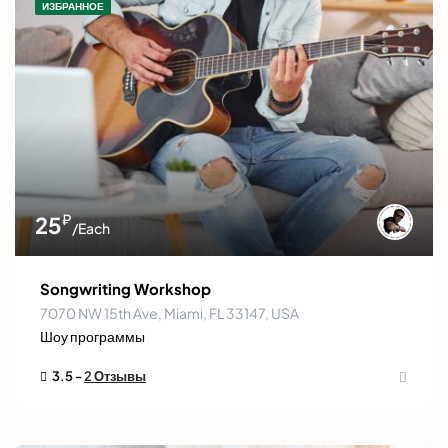
ИЗБРАННОЕ
₽
25
/Each
Songwriting Workshop
7070 NW 15th Ave, Miami, FL 33147, USA
Шоу программы
3.5 -
2 Отзывы