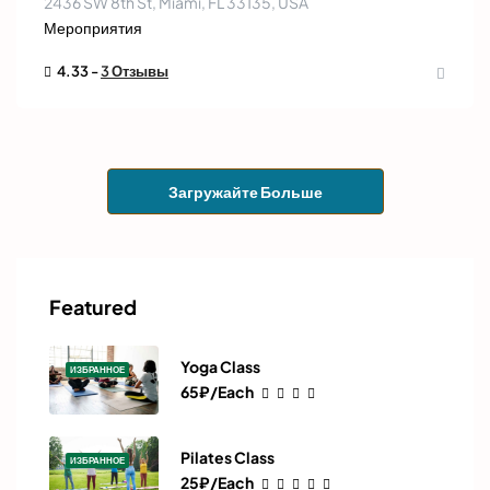
2436 SW 8th St, Miami, FL 33135, USA
Мероприятия
4.33 -
3 Отзывы
Загружайте Больше
Featured
Yoga Class
ИЗБРАННОЕ
65₽/Each
Pilates Class
ИЗБРАННОЕ
25₽/Each