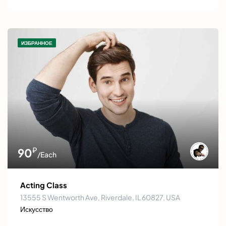
ИЗБРАННОЕ
₽
90
/Each
Acting Class
13555 S Wentworth Ave, Riverdale, IL 60827, USA
Искусство