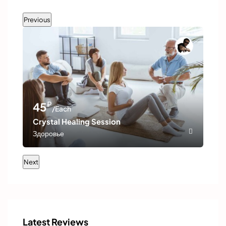
Previous
₽
45
6
/Each
Crystal Healing Session
Bre
Здоровье
Здо
Next
Latest Reviews