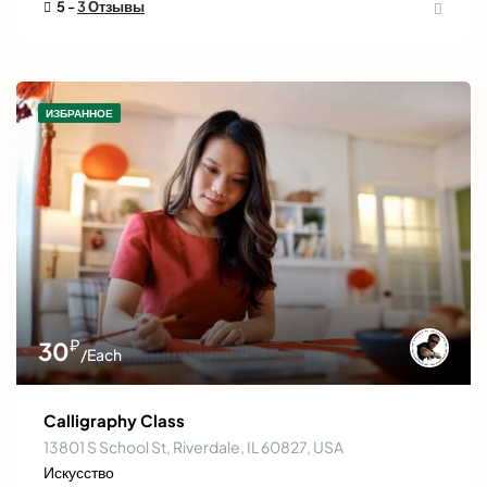
5 -
3 Отзывы
ИЗБРАННОЕ
₽
30
/Each
Calligraphy Class
13801 S School St, Riverdale, IL 60827, USA
Искусство