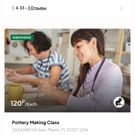
4.33 -
3 Отзывы
ИЗБРАННОЕ
₽
120
/Each
Pottery Making Class
3606 NW 5th Ave, Miami, FL 33127, USA