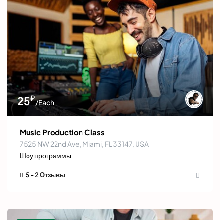
₽
25
/Each
Music Production Class
7525 NW 22nd Ave, Miami, FL 33147, USA
Шоу программы
5 -
2 Отзывы