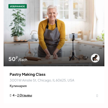
ИЗБРАННОЕ
₽
50
/Each
Pastry Making Class
3001 W Ainslie St, Chicago, IL 60625, USA
Кулинария
4 -
2 Отзывы