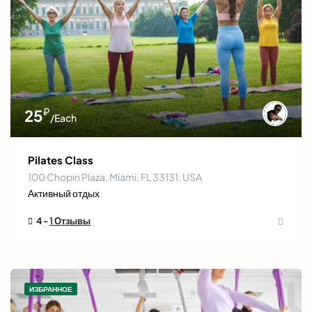
₽
25
/Each
Pilates Class
100 Chopin Plaza, Miami, FL 33131, USA
Активный отдых
4 -
1 Отзывы
ИЗБРАННОЕ