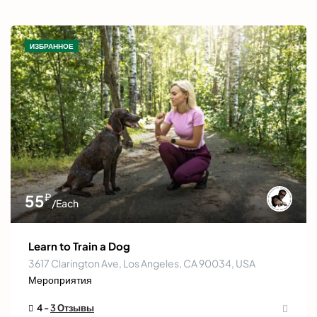
ИЗБРАННОЕ
₽
55
/Each
Learn to Train a Dog
3617 Clarington Ave, Los Angeles, CA 90034, USA
Мероприятия
4 -
3 Отзывы