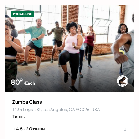
ИЗБРАННОЕ
₽
80
/Each
Zumba Class
1435 Logan St, Los Angeles, CA 90026, USA
Танцы
4.5 -
2 Отзывы