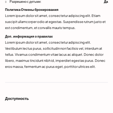
Разрешено с детьми:
Да
Политика Отмены бронирования
Lorem ipsum dolor sit amet, consectetur adipiscing elit. Etiam
suscipit ullamcorper odio at egestas. Suspendisse rutrum justo et
est condimentum, et convallis mauris tempus.
Доп. информация о правилах
Lorem ipsum dolor sit amet, consectetur adipiscing elit.
Vestibulum lectus purus, sollicitudin non facilisis vel, interdum at
tellus. Vivamus condimentum vitae lacus ac aliquet. Donec dolor
libero, maximus tincidunt nibh id, imperdiet egestas purus. Donec
eros massa, fermentum ac purus eget, porttitor ultrices elit.
Доступность