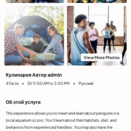
View More Photos
Кулинария Автор admin
4 Гости
•
От 11:00 AM to 3:00 PM
•
Русский
Об этой услуги
This experience allows you to meet and learn about penguins in a
local aquarium or zoo. You’ll learn about their habitats, diet, and
behaviors from experienced handlers. You may also have the