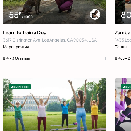
55
8
₽
/Each
Learn to Train a Dog
Zumba 
3617 Clarington Ave, Los Angeles, CA 90034, USA
1435 Lo
Мероприятия
Танцы
4 -
3 Отзывы
4.5 -
2
ИЗБРАННОЕ
ИЗБР