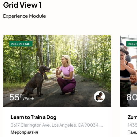
Grid View 1
Experience Module
ИЗБРАННОЕ
ИЗБР
55
8
₽
/Each
Learn to Train a Dog
Zum
3617 Clarington Ave, Los Angeles, CA 90034, USA
1435
Мероприятия
Тан