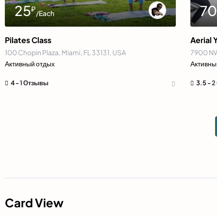
25
7
₽
/Each
Pilates Class
Aerial 
100 Chopin Plaza, Miami, FL 33131, USA
7900 NW
Активный отдых
Активны
4 -
1 Отзывы
3.5 -
2
Card View