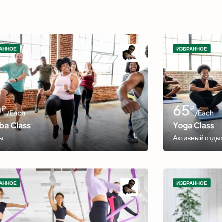
АННОЕ
ИЗБРАННОЕ
0
65
₽
₽
/Each
/Each
ba Class
Yoga Class
ы
Активный отды
АННОЕ
ИЗБРАННОЕ