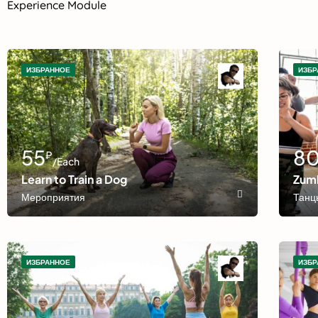
Experience Module
ИЗБРАННОЕ
ИЗБР
55
8
₽
/Each
Learn to Train a Dog
Zum
Мероприятия
Танц
ИЗБРАННОЕ
ИЗБР