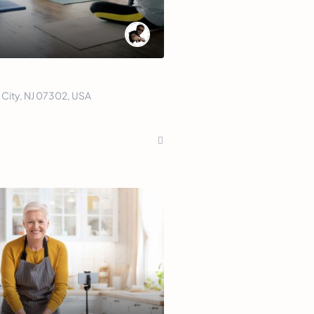
y City, NJ 07302, USA