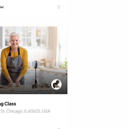
вы
ng Class
 St, Chicago, IL 60625, USA