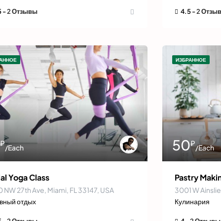
5 -
2 Отзывы
4.5 -
2 Отзы
АННОЕ
ИЗБРАННОЕ
0
50
₽
₽
/Each
/Each
ial Yoga Class
Pastry Maki
 NW 27th Ave, Miami, FL 33147, USA
3001 W Ainslie
вный отдых
Кулинария