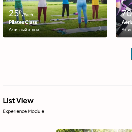
25
7
₽
/Each
Pilates Class
Aeri
Активный отдых
Акти
List View
Experience Module