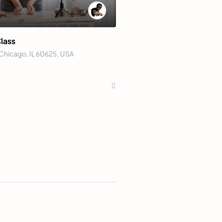
lass
 Chicago, IL 60625, USA