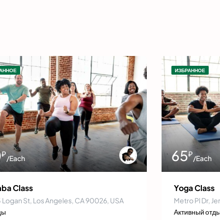
АННОЕ
ИЗБРАННОЕ
0
65
₽
₽
/Each
/Each
ba Class
Yoga Class
 Logan St, Los Angeles, CA 90026, USA
Metro Pl Dr, J
цы
Активный отд