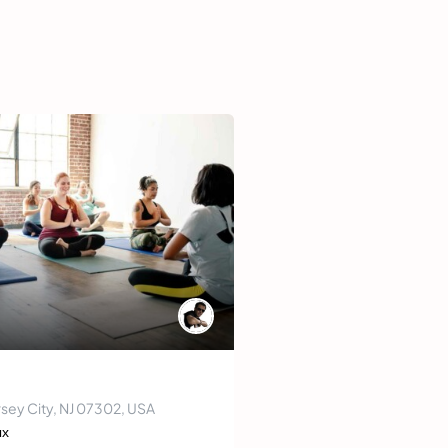
ersey City, NJ 07302, USA
ых