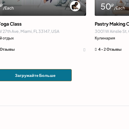
0
50
₽
₽
/Each
/Each
Yoga Class
Pastry Making C
 27th Ave, Miami, FL 33147, USA
3001 W Ainslie St,
й отдых
Кулинария
 Отзывы
4 -
2 Отзывы
Загружайте Больше