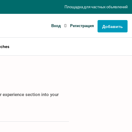
Площадка для частных объявлений
Вход
Регистрация
Добавить
rches
 experience section into your