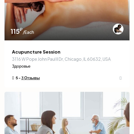
₽
115
/Each
Acupuncture Session
3116 W Pope John Paul II Dr, Chicago, IL 60632, USA
Здоровье
5 -
3 Отзывы