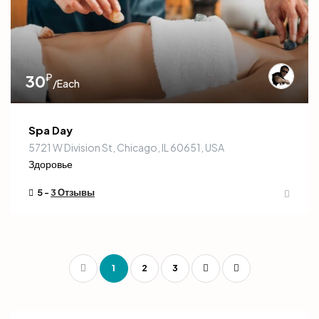
₽
30
/Each
Spa Day
5721 W Division St, Chicago, IL 60651, USA
Здоровье
5 -
3 Отзывы
1
2
3