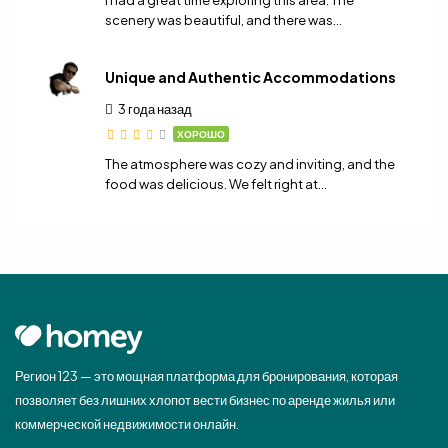
I had a great time exploring this area. The
scenery was beautiful, and there was…
Unique and Authentic Accommodations
3 года назад
ХОРОШО
The atmosphere was cozy and inviting, and the
food was delicious. We felt right at…
Регион 123 — это мощная платформа для бронирования, которая
позволяет без лишних хлопот вести бизнес по аренде жилья или
коммерческой недвижимости онлайн.