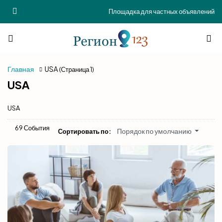
Площадка для частных объявлений
Главная
USA
(Страница 1)
USA
USA
69 События
Порядок по умолчанию
Сортировать по: