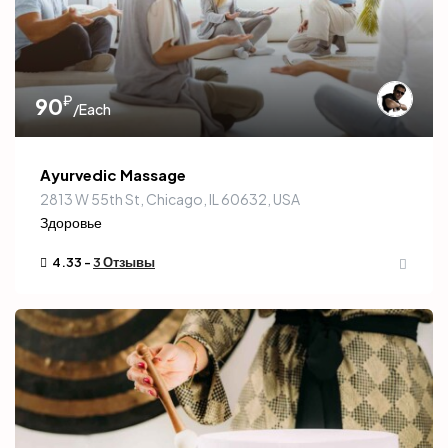
₽
90
/Each
Ayurvedic Massage
2813 W 55th St, Chicago, IL 60632, USA
Здоровье
4.33 -
3 Отзывы