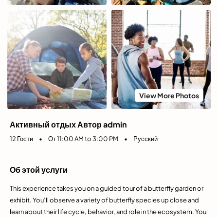
View More Photos
Активный отдых Автор admin
12 Гости
•
От 11:00 AM to 3:00 PM
•
Русский
Об этой услуги
This experience takes you on a guided tour of a butterfly garden or
exhibit. You’ll observe a variety of butterfly species up close and
learn about their life cycle, behavior, and role in the ecosystem. You