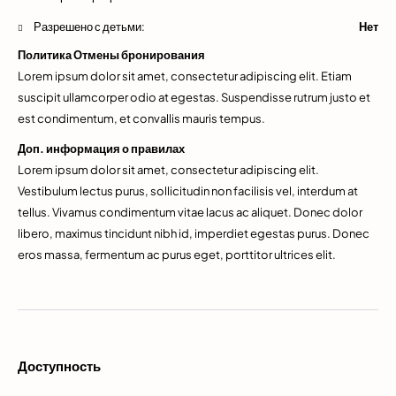
Разрешено с детьми:
Нет
Политика Отмены бронирования
Lorem ipsum dolor sit amet, consectetur adipiscing elit. Etiam
suscipit ullamcorper odio at egestas. Suspendisse rutrum justo et
est condimentum, et convallis mauris tempus.
Доп. информация о правилах
Lorem ipsum dolor sit amet, consectetur adipiscing elit.
Vestibulum lectus purus, sollicitudin non facilisis vel, interdum at
tellus. Vivamus condimentum vitae lacus ac aliquet. Donec dolor
libero, maximus tincidunt nibh id, imperdiet egestas purus. Donec
eros massa, fermentum ac purus eget, porttitor ultrices elit.
Доступность