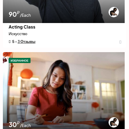
₽
90
/Each
Acting Class
Искусство
5 -
3 Отзывы
ИЗБРАННОЕ
₽
30
/Each