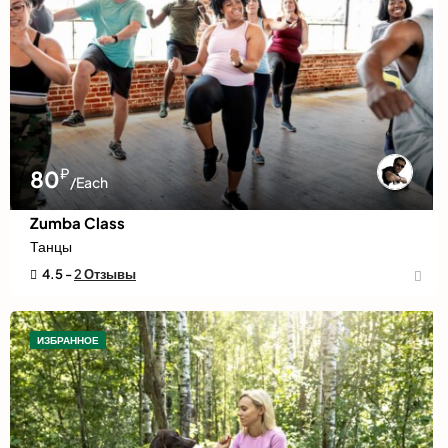
₽
80
/Each
Zumba Class
Танцы
4.5 -
2 Отзывы
ИЗБРАННОЕ