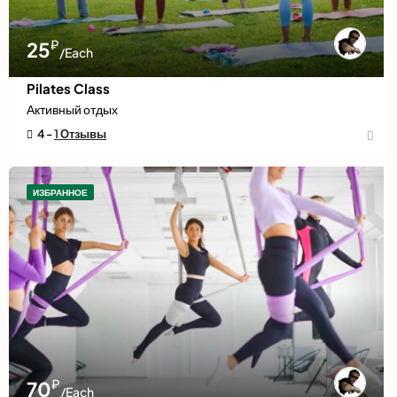
₽
25
/Each
Pilates Class
Активный отдых
4 -
1 Отзывы
ИЗБРАННОЕ
₽
70
/Each