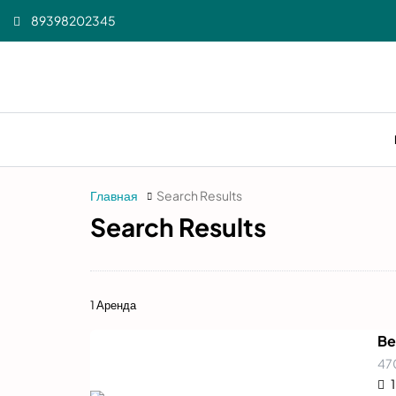
89398202345
Главная
Search Results
Search Results
1 Аренда
Be
470
79
₽
1
/ночь