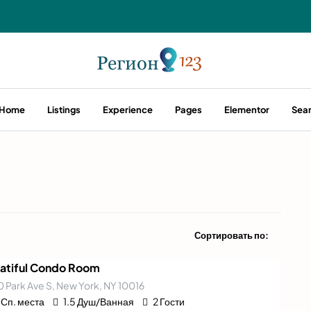
Home
Listings
Experience
Pages
Elementor
Sea
Сортировать по:
atiful Condo Room
 Park Ave S, New York, NY 10016
Сп. места
1.5
Душ/Ванная
2
Гости