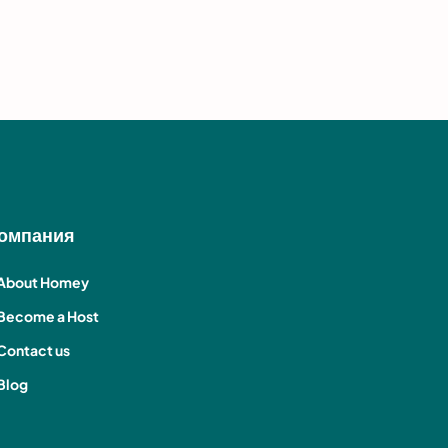
омпания
About Homey
Become a Host
Contact us
Blog