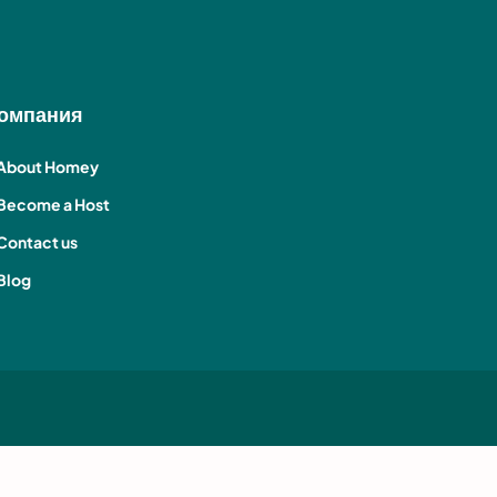
омпания
About Homey
Become a Host
Contact us
Blog