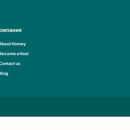
омпания
About Homey
Become a Host
Contact us
Blog