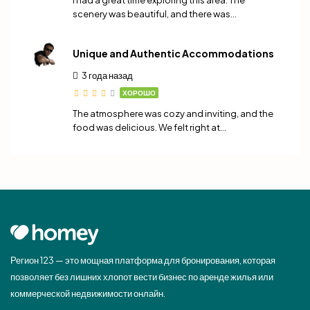
I had a great time exploring this area. The
scenery was beautiful, and there was…
Unique and Authentic Accommodations
3 года назад
ХОРОШО
The atmosphere was cozy and inviting, and the
food was delicious. We felt right at…
Регион 123 — это мощная платформа для бронирования, которая
позволяет без лишних хлопот вести бизнес по аренде жилья или
коммерческой недвижимости онлайн.