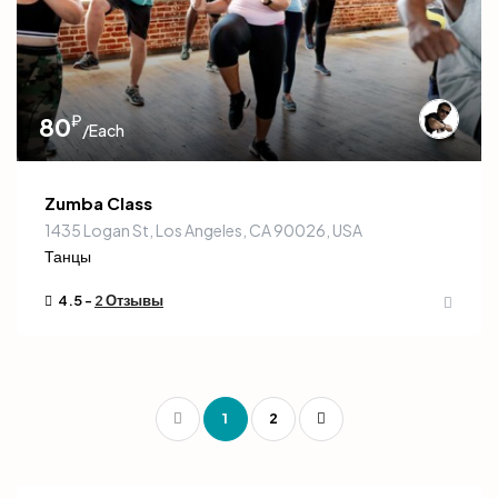
₽
80
/Each
Zumba Class
1435 Logan St, Los Angeles, CA 90026, USA
Танцы
4.5 -
2 Отзывы
1
2