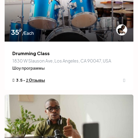
₽
35
/Each
Drumming Class
1830 W Slauson Ave, Los Angeles, CA 90047, USA
Шоу программы
3.5 -
2 Отзывы