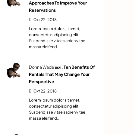
Approaches To Improve Your
Reservations
Окт 22, 2018
Lorem ipsum dolor sit amet,
consectetur adipiscing elit.
Suspendisse vitae sapien vitae
massa eleifend…
Donna Wade вкл .
Ten Benefits Of
Rentals That May Change Your
Perspective
Окт 22, 2018
Lorem ipsum dolor sit amet,
consectetur adipiscing elit.
Suspendisse vitae sapien vitae
massa eleifend…