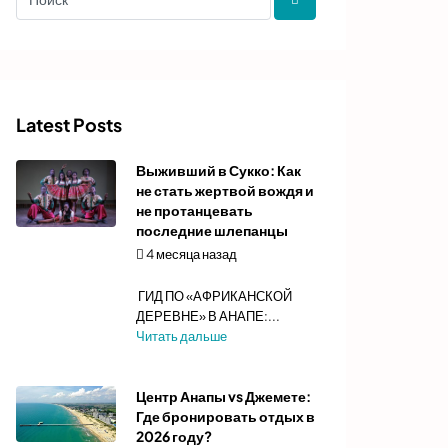
Latest Posts
Выживший в Сукко: Как
не стать жертвой вождя и
не протанцевать
последние шлепанцы
4 месяца назад
Автор:
admin
ГИД ПО «АФРИКАНСКОЙ
ДЕРЕВНЕ» В АНАПЕ:...
Читать дальше
Центр Анапы vs Джемете:
Где бронировать отдых в
2026 году?