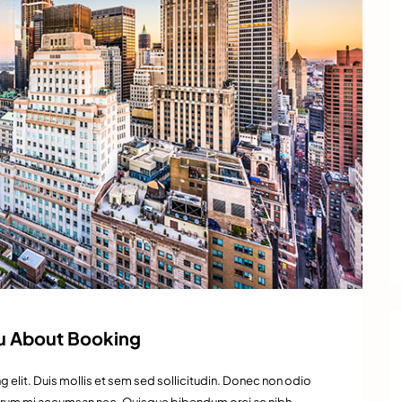
ou About Booking
 elit. Duis mollis et sem sed sollicitudin. Donec non odio
 rutrum mi accumsan nec. Quisque bibendum orci ac nibh