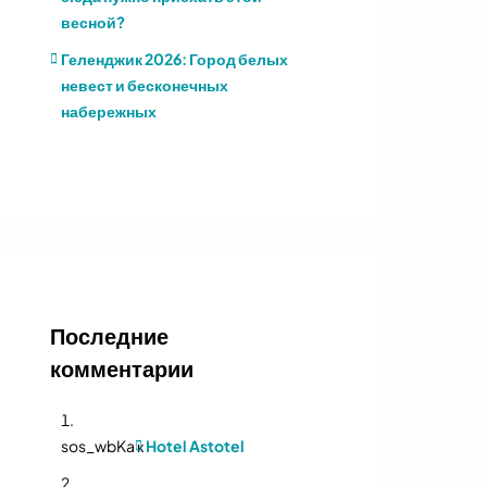
весной?
Геленджик 2026: Город белых
невест и бесконечных
набережных
Последние
комментарии
sos_wbKa
к
Hotel Astotel