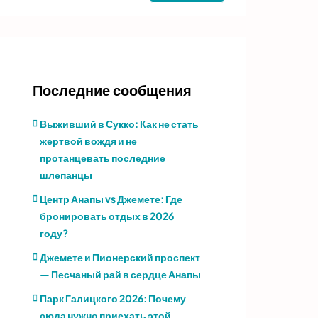
Последние сообщения
Выживший в Сукко: Как не стать
жертвой вождя и не
протанцевать последние
шлепанцы
Центр Анапы vs Джемете: Где
бронировать отдых в 2026
году?
Джемете и Пионерский проспект
— Песчаный рай в сердце Анапы
Парк Галицкого 2026: Почему
сюда нужно приехать этой