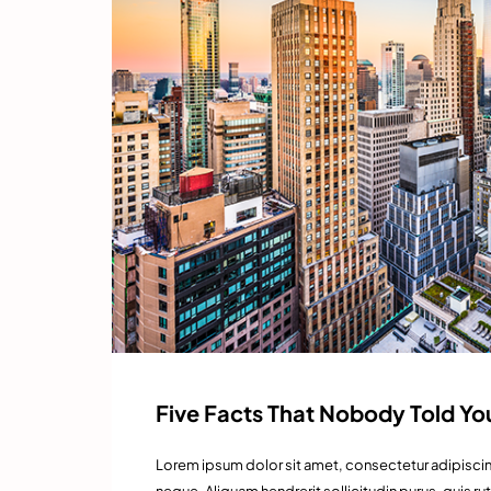
Five Facts That Nobody Told Y
Lorem ipsum dolor sit amet, consectetur adipiscing
neque. Aliquam hendrerit sollicitudin purus, quis