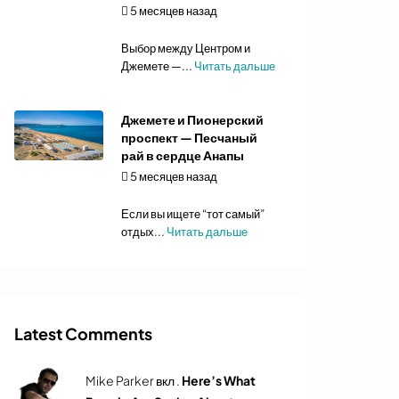
5 месяцев назад
Автор:
admin
Выбор между Центром и
Джемете —...
Читать дальше
Джемете и Пионерский
проспект — Песчаный
рай в сердце Анапы
5 месяцев назад
Автор:
admin
Если вы ищете “тот самый”
отдых...
Читать дальше
Latest Comments
Mike Parker вкл .
Here’s What