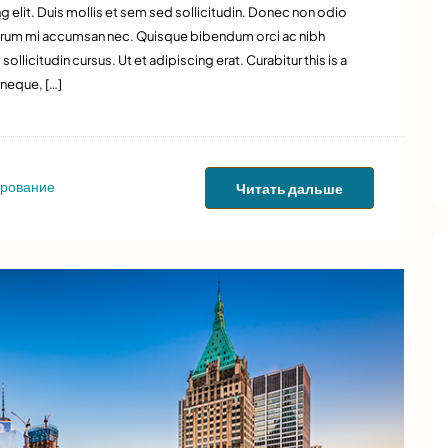
 elit. Duis mollis et sem sed sollicitudin. Donec non odio
 rutrum mi accumsan nec. Quisque bibendum orci ac nibh
llicitudin cursus. Ut et adipiscing erat. Curabitur this is a
 neque, […]
рование
Читать дальше