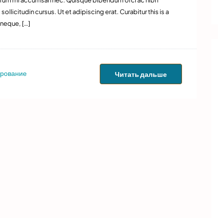
llicitudin cursus. Ut et adipiscing erat. Curabitur this is a
 neque, […]
рование
Читать дальше