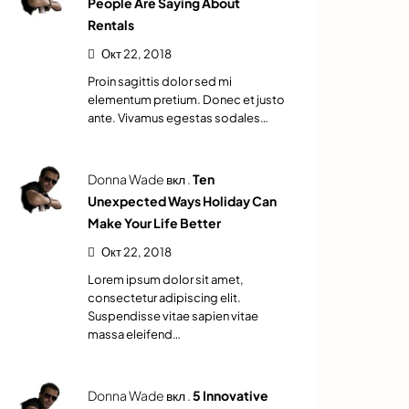
People Are Saying About
Rentals
Окт 22, 2018
Proin sagittis dolor sed mi
elementum pretium. Donec et justo
ante. Vivamus egestas sodales…
Donna Wade вкл .
Ten
Unexpected Ways Holiday Can
Make Your Life Better
Окт 22, 2018
Lorem ipsum dolor sit amet,
consectetur adipiscing elit.
Suspendisse vitae sapien vitae
massa eleifend…
Donna Wade вкл .
5 Innovative