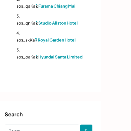
sos_qaKa
к
Furama Chiang Mai
sos_qnKa
к
Studio Allston Hotel
sos_skKa
к
Royal Garden Hotel
sos_oaKa
к
Hyundai Santa Limited
Search