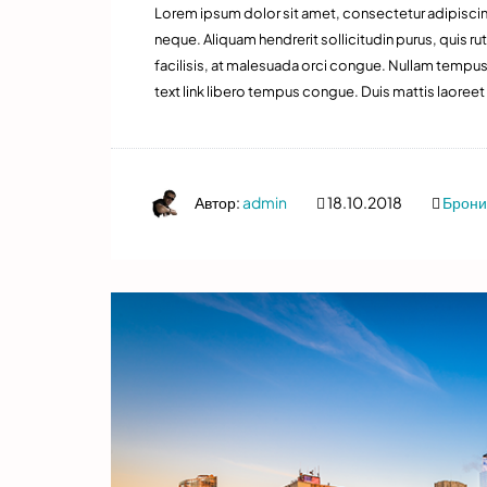
Lorem ipsum dolor sit amet, consectetur adipiscing
neque. Aliquam hendrerit sollicitudin purus, quis
facilisis, at malesuada orci congue. Nullam tempus so
text link libero tempus congue. Duis mattis laoreet
Автор:
admin
18.10.2018
Брони